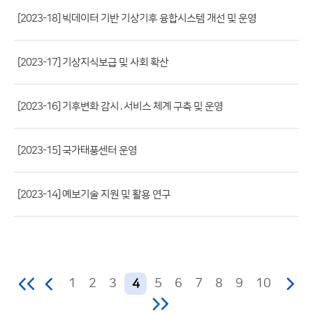
파
[2023-18] 빅데이터 기반 기상기후 융합시스템 개선 및 운영
일,
등
[2023-17] 기상지식보급 및 사회 확산
록
일,
조
[2023-16] 기후변화 감시․서비스 체계 구축 및 운영
회
수)
[2023-15] 국가태풍센터 운영
[2023-14] 예보기술 지원 및 활용 연구
1
2
3
5
6
7
8
9
10
4