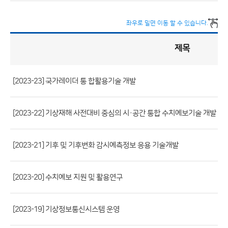
좌우로 밀면 이동 할 수 있습니다.
제목
정
책
실
명
제
게
시
[2023-23] 국가레이더 통 합활용기술 개발
판
목
록
(번
호,
[2023-22] 기상재해 사전대비 중심의 시·공간 통합 수치예보기술 개발
제
목,
[2023-21] 기후 및 기후변화 감시예측정보 응용 기술개발
등
록
[2023-20] 수치예보 지원 및 활용연구
부
서,
첨
[2023-19] 기상정보통신시스템 운영
부