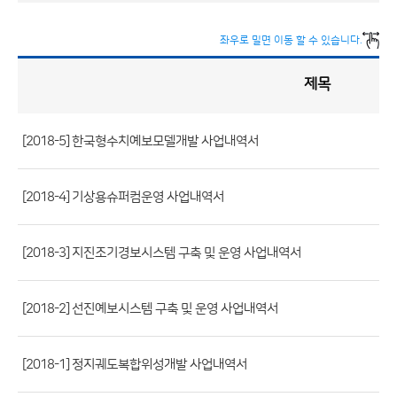
좌우로 밀면 이동 할 수 있습니다.
제목
정
책
실
명
제
게
시
[2018-5] 한국형수치예보모델개발 사업내역서
판
목
록
(번
호,
[2018-4] 기상용슈퍼컴운영 사업내역서
제
목,
[2018-3] 지진조기경보시스템 구축 및 운영 사업내역서
등
록
[2018-2] 선진예보시스템 구축 및 운영 사업내역서
부
서,
첨
[2018-1] 정지궤도복합위성개발 사업내역서
부