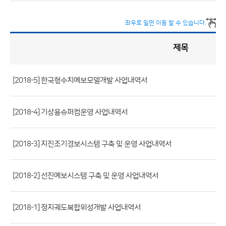
좌우로 밀면 이동 할 수 있습니다.
제목
정
책
실
명
제
게
시
[2018-5] 한국형수치예보모델개발 사업내역서
판
목
록
(번
호,
[2018-4] 기상용슈퍼컴운영 사업내역서
제
목,
[2018-3] 지진조기경보시스템 구축 및 운영 사업내역서
등
록
[2018-2] 선진예보시스템 구축 및 운영 사업내역서
부
서,
첨
[2018-1] 정지궤도복합위성개발 사업내역서
부