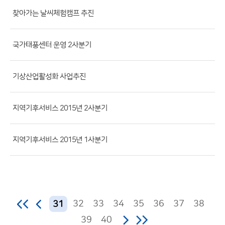
파
찾아가는 날씨체험캠프 추진
일,
등
국가태풍센터 운영 2사분기
록
일,
조
기상산업활성화 사업추진
회
수)
지역기후서비스 2015년 2사분기
지역기후서비스 2015년 1사분기
32
33
34
35
36
37
38
31
39
40