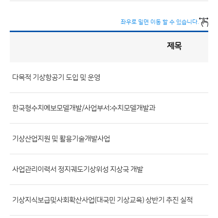
좌우로 밀면 이동 할 수 있습니다.
제목
정
책
실
명
제
게
시
다목적 기상항공기 도입 및 운영
판
목
록
(번
호,
한국형수치예보모델개발/사업부서:수치모델개발과
제
목,
기상산업지원 및 활용기술개발사업
등
록
사업관리이력서 정지궤도기상위성 지상국 개발
부
서,
첨
기상지식보급및사회확산사업(대국민 기상교육) 상반기 추진 실적
부