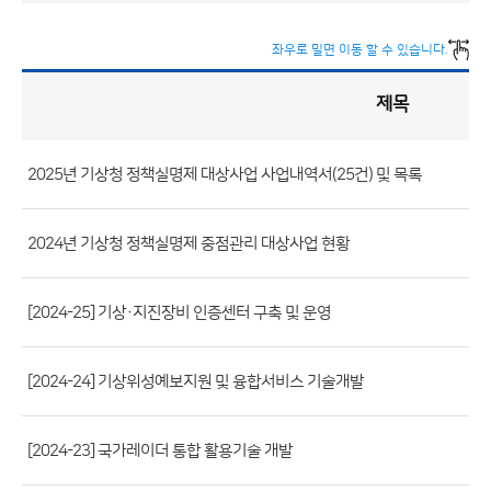
좌우로 밀면 이동 할 수 있습니다.
제목
정
책
실
명
제
게
시
2025년 기상청 정책실명제 대상사업 사업내역서(25건) 및 목록
판
목
록
(번
호,
2024년 기상청 정책실명제 중점관리 대상사업 현황
제
목,
[2024-25] 기상·지진장비 인증센터 구축 및 운영
등
록
[2024-24] 기상위성예보지원 및 융합서비스 기술개발
부
서,
첨
[2024-23] 국가레이더 통합 활용기술 개발
부