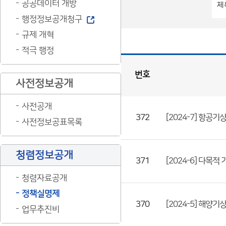
공공데이터 개방
행정정보공개청구
규제 개혁
적극 행정
번호
사전정보공개
정
책
실
명
제
사전공개
게
시
판
목
372
[2024-7] 항공
록
사전정보공표목록
(번
호,
청렴정보공개
제
371
[2024-6] 다목
목,
청렴자료공개
등
정책실명제
록
370
[2024-5] 해양
업무추진비
부
서,