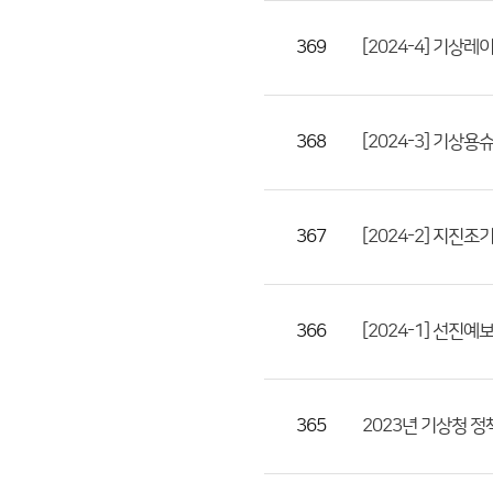
첨
369
[2024-4] 기상레
부
파
일,
등
368
[2024-3] 기상
록
일,
조
367
[2024-2] 지진
회
수)
366
[2024-1] 선진
365
2023년 기상청 