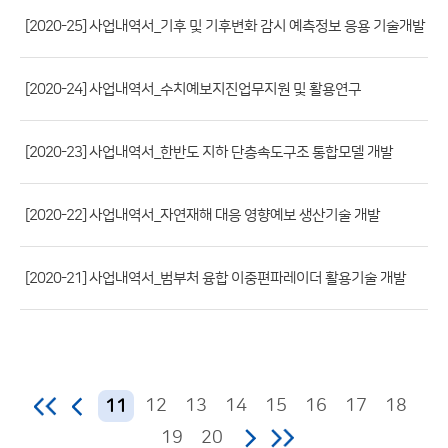
파
[2020-25] 사업내역서_기후 및 기후변화 감시 예측정보 응용 기술개발
일,
등
[2020-24] 사업내역서_수치예보지진업무지원 및 활용연구
록
일,
조
[2020-23] 사업내역서_한반도 지하 단층속도구조 통합모델 개발
회
수)
[2020-22] 사업내역서_자연재해 대응 영향예보 생산기술 개발
[2020-21] 사업내역서_범부처 융합 이중편파레이더 활용기술 개발
12
13
14
15
16
17
18
11
19
20