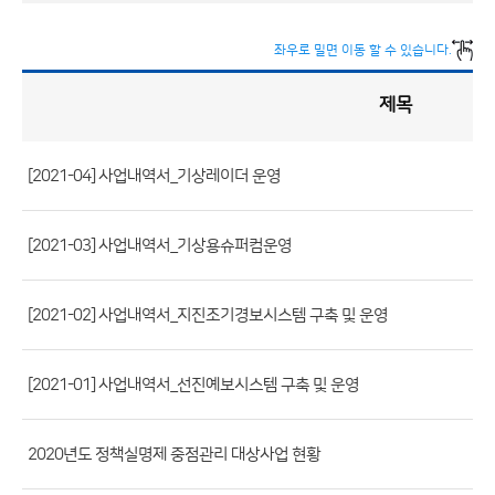
좌우로 밀면 이동 할 수 있습니다.
제목
정
책
실
명
제
게
시
[2021-04] 사업내역서_기상레이더 운영
판
목
록
(번
호,
[2021-03] 사업내역서_기상용슈퍼컴운영
제
목,
[2021-02] 사업내역서_지진조기경보시스템 구축 및 운영
등
록
[2021-01] 사업내역서_선진예보시스템 구축 및 운영
부
서,
첨
2020년도 정책실명제 중점관리 대상사업 현황
부