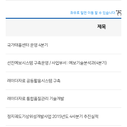
좌우로 밀면 이동 할 수 있습니다.
제목
정
책
실
명
제
게
시
국가태풍센터 운영 4분기
판
목
록
(번
호,
선진예보시스템 구축운영 / 사업부서 : 예보기술분석과(4분기)
제
목,
레이더자료 공동활용시스템 구축
등
록
레이더자료 통합품질관리 기술개발
부
서,
첨
정지궤도기상위성개발사업 2015년도 4사분기 추진실적
부