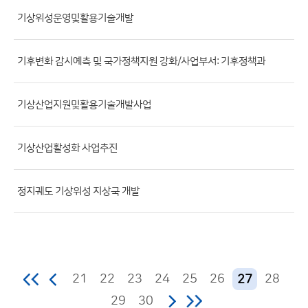
파
기상위성운영및활용기술개발
일,
등
기후변화 감시예측 및 국가정책지원 강화/사업부서: 기후정책과
록
일,
조
기상산업지원및활용기술개발사업
회
수)
기상산업활성화 사업추진
정지궤도 기상위성 지상국 개발
21
22
23
24
25
26
28
27
29
30