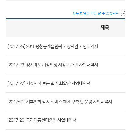
좌우로 밀면 이동 할 수 있습니다.
제목
정
책
실
명
제
게
시
[2017-24] 2018평창동계올림픽 기상지원 사업내역서
판
목
록
(번
호,
[2017-23] 정지궤도 기상위성 지상국 개발 사업내역서
제
목,
[2017-22] 기상지식 보급 및 사회확산 사업내역서
등
록
[2017-21] 기후변화 감시 서비스 체계 구축 및 운영 사업내역서
부
서,
첨
[2017-20] 국가태풍센터운영 사업내역서
부