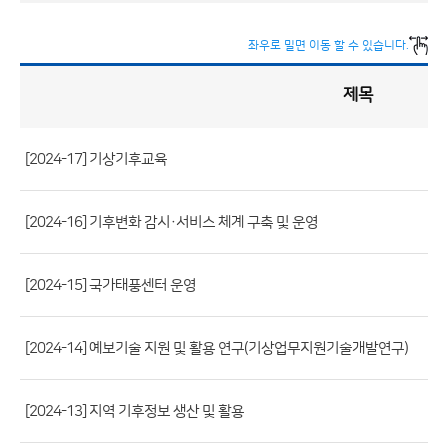
좌우로 밀면 이동 할 수 있습니다.
제목
정
책
실
명
제
게
시
[2024-17] 기상기후교육
판
목
록
(번
호,
[2024-16] 기후변화 감시·서비스 체계 구축 및 운영
제
목,
[2024-15] 국가태풍센터 운영
등
록
[2024-14] 예보기술 지원 및 활용 연구(기상업무지원기술개발연구)
부
서,
첨
[2024-13] 지역 기후정보 생산 및 활용
부