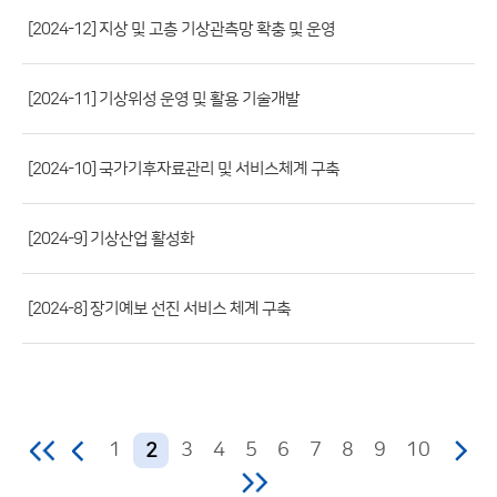
파
[2024-12] 지상 및 고층 기상관측망 확충 및 운영
일,
등
[2024-11] 기상위성 운영 및 활용 기술개발
록
일,
조
[2024-10] 국가기후자료관리 및 서비스체계 구축
회
수)
[2024-9] 기상산업 활성화
[2024-8] 장기예보 선진 서비스 체계 구축
1
3
4
5
6
7
8
9
10
2