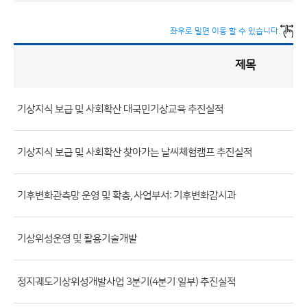
좌우로 밀면 이동 할 수 있습니다.
제목
정
책
실
명
제
게
시
기상지식 보급 및 사회확산 대국민기상교육 추진실적
판
목
록
(번
호,
기상지식 보급 및 사회확산 찾아가는 날씨체험캠프 추진실적
제
목,
기후변화관측망 운영 및 확충, 사업부서: 기후변화감시과
등
록
기상위성운영 및 활용기술개발
부
서,
첨
정지궤도기상위성개발사업 3분기(4분기 일부) 추진실적
부