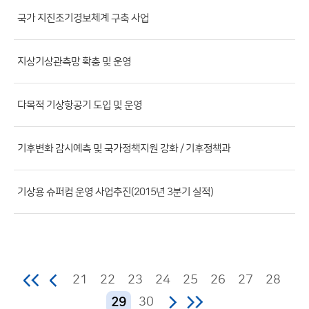
파
국가 지진조기경보체계 구축 사업
일,
등
지상기상관측망 확충 및 운영
록
일,
조
다목적 기상항공기 도입 및 운영
회
수)
기후변화 감시예측 및 국가정책지원 강화 / 기후정책과
기상용 슈퍼컴 운영 사업추진(2015년 3분기 실적)
21
22
23
24
25
26
27
28
30
29