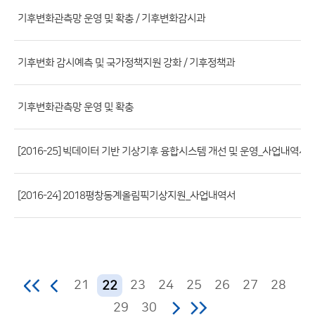
파
기후변화관측망 운영 및 확충 / 기후변화감시과
일,
등
기후변화 감시예측 및 국가정책지원 강화 / 기후정책과
록
일,
조
기후변화관측망 운영 및 확충
회
수)
[2016-25] 빅데이터 기반 기상기후 융합시스템 개선 및 운영_사업내역서
[2016-24] 2018평창동계올림픽기상지원_사업내역서
21
23
24
25
26
27
28
22
29
30