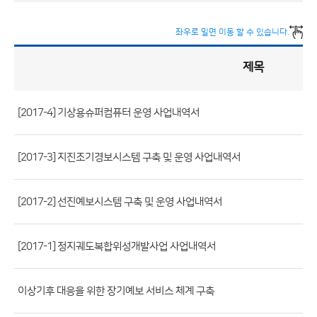
좌우로 밀면 이동 할 수 있습니다.
제목
정
책
실
명
제
게
시
[2017-4] 기상용슈퍼컴퓨터 운영 사업내역서
판
목
록
(번
호,
[2017-3] 지진조기경보시스템 구축 및 운영 사업내역서
제
목,
[2017-2] 선진예보시스템 구축 및 운영 사업내역서
등
록
[2017-1] 정지궤도복합위성개발사업 사업내역서
부
서,
첨
이상기후 대응을 위한 장기예보 서비스 체계 구축
부