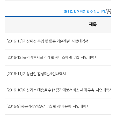
좌우로 밀면 이동 할 수 있습니다.
제목
정
책
실
명
제
게
시
[2016-13] 기상위성 운영 및 활용 기술개발_사업내역서
판
목
록
(번
호,
[2016-12] 국가기후자료관리 및 서비스체계 구축_사업내역서
제
목,
[2016-11] 기상산업 활성화_사업내역서
등
록
[2016-10] 이상기후 대응을 위한 장기예보서비스 체계 구축_사업내역서
부
서,
첨
[2016-9] 항공기상관측망 구축 및 장비 운영_사업내역서
부