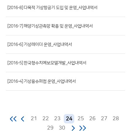
파
[2016-8] 다목적 기상항공기 도입 및 운영_사업내역서
일,
등
[2016-7] 해양기상관측망 확충 및 운영_사업내역서
록
일,
조
[2016-6] 기상레이더 운영_사업내역서
회
수)
[2016-5] 한국형수치예보모델개발_사업내역서
[2016-4] 기상용슈퍼컴 운영_사업내역서
21
22
23
25
26
27
28
24
29
30