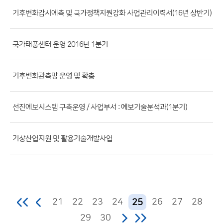
파
기후변화감시예측 및 국가정책지원강화 사업관리이력서(16년 상반기)
일,
등
국가태풍센터 운영 2016년 1분기
록
일,
조
기후변화관측망 운영 및 확충
회
수)
선진예보시스템 구축운영 / 사업부서 : 예보기술분석과(1분기)
기상산업지원 및 활용기술개발사업
21
22
23
24
26
27
28
25
29
30