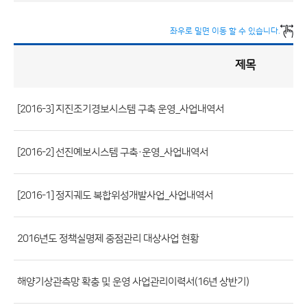
좌우로 밀면 이동 할 수 있습니다.
제목
정
책
실
명
제
게
시
[2016-3] 지진조기경보시스템 구축 운영_사업내역서
판
목
록
(번
호,
[2016-2] 선진예보시스템 구축·운영_사업내역서
제
목,
[2016-1] 정지궤도 복합위성개발사업_사업내역서
등
록
2016년도 정책실명제 중점관리 대상사업 현황
부
서,
첨
해양기상관측망 확충 및 운영 사업관리이력서(16년 상반기)
부