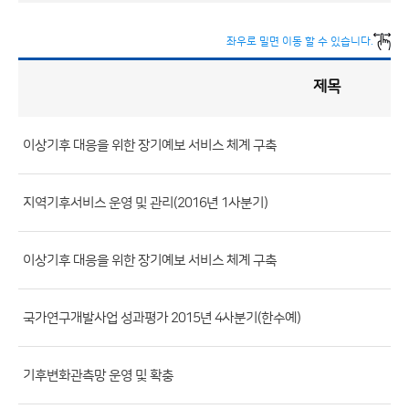
좌우로 밀면 이동 할 수 있습니다.
제목
정
책
실
명
제
게
시
이상기후 대응을 위한 장기예보 서비스 체계 구축
판
목
록
(번
호,
지역기후서비스 운영 및 관리(2016년 1사분기)
제
목,
이상기후 대응을 위한 장기예보 서비스 체계 구축
등
록
국가연구개발사업 성과평가 2015년 4사분기(한수예)
부
서,
첨
기후변화관측망 운영 및 확충
부