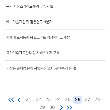
파
국가 지진조기경보체계 구축 사업
일,
등
예보기술지원 및 활용연구-4분기
록
일,
조
차세대 도시농림 융합스마트 기상서비스 개발
회
수)
국가기후자료관리 및 서비스체계 구축
기상용 슈퍼컴 운영 사업추진(2015년 4분기 실적)
21
22
23
24
25
27
28
26
29
30