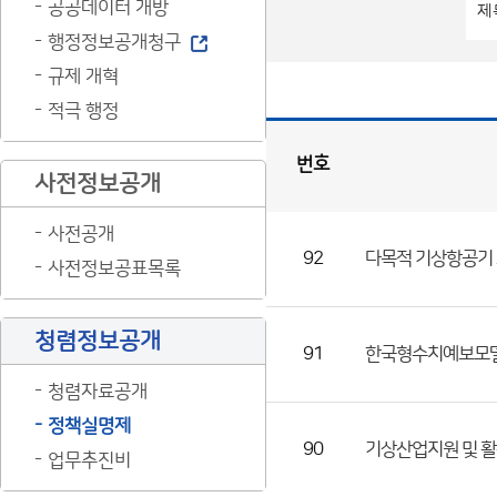
공공데이터 개방
행정정보공개청구
규제 개혁
적극 행정
번호
사전정보공개
정
책
실
명
제
사전공개
게
시
판
목
92
다목적 기상항공기 
록
사전정보공표목록
(번
호,
청렴정보공개
제
91
한국형수치예보모
목,
청렴자료공개
등
정책실명제
록
90
기상산업지원 및 
업무추진비
부
서,