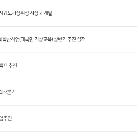
지궤도기상위성 지상국 개발
확산사업(대국민 기상교육) 상반기 추진 실적
캠프 추진
 2사분기
업추진