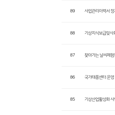
첨
89
사업관리이력서 정
부
파
일,
등
88
기상지식보급및사회
록
일,
조
87
찾아가는 날씨체험
회
수)
86
국가태풍센터 운영
85
기상산업활성화 사