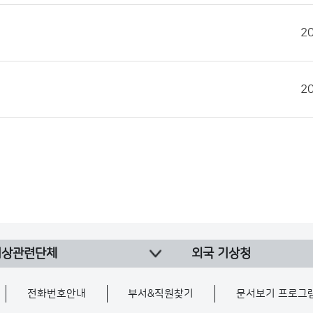
2
2
기상관련단체
외국 기상청
전화번호안내
부서&직원찾기
문서보기 프로그