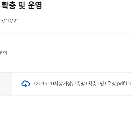
확충 및 운영
5/10/21
운영
(2014-1)지상기상관측망+확충+및+운영.pdf (크기