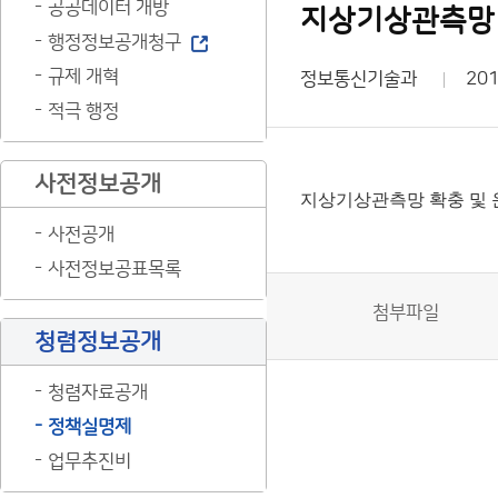
공공데이터 개방
지상기상관측망 
행정정보공개청구
규제 개혁
정보통신기술과
201
적극 행정
사전정보공개
지상기상관측망 확충 및 
사전공개
사전정보공표목록
첨부파일
청렴정보공개
청렴자료공개
정책실명제
업무추진비