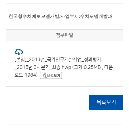
한국형수치예보모델개발/사업부서:수치모델개발과
첨부파일
[붙임]_2013년_국가연구개발사업_성과평가
_2015년 3사분기_최종.hwp (크기:0.25MB , 다운
로드:1984)
목록보기