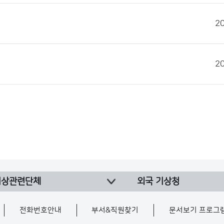
2
2
기상관련단체
외국 기상청
전화번호안내
부서&직원찾기
문서보기 프로그