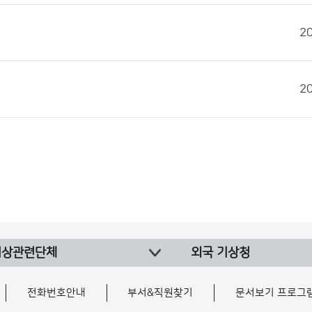
2
2
기상관련단체
외국 기상청
전화번호안내
부서&직원찾기
문서보기 프로그