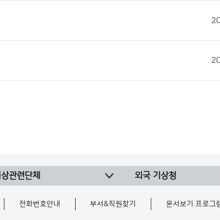
2
2
기상관련단체
외국 기상청
전화번호안내
부서&직원찾기
문서보기 프로그