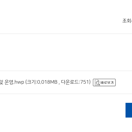
조회
운영.hwp (크기:0.018MB , 다운로드:751)