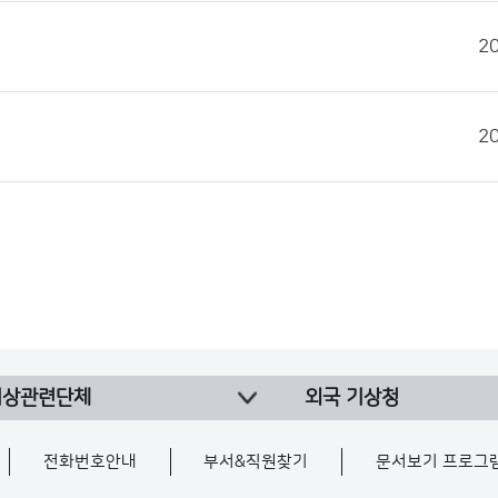
2
2
기상관련단체
외국 기상청
전화번호안내
부서&직원찾기
문서보기 프로그