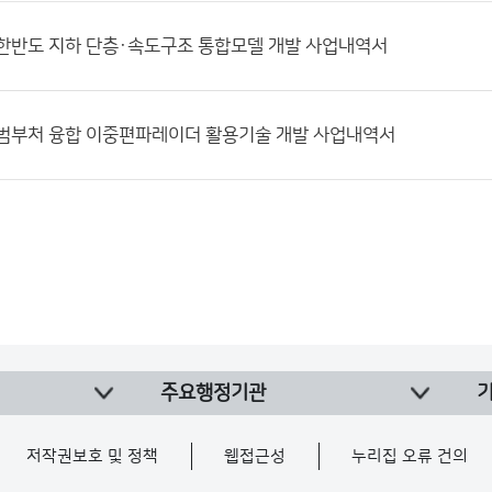
7] 한반도 지하 단층·속도구조 통합모델 개발 사업내역서
5] 범부처 융합 이중편파레이더 활용기술 개발 사업내역서
주요행정기관
저작권보호 및 정책
웹접근성
누리집 오류 건의