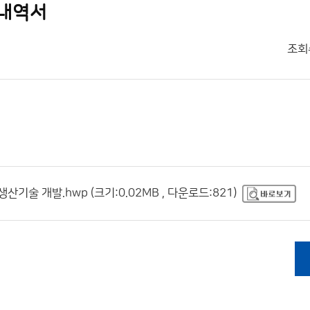
업내역서
조회
기술 개발.hwp (크기:0.02MB , 다운로드:821)