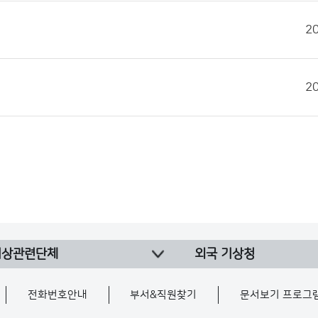
2
2
기상관련단체
외국 기상청
전화번호안내
부서&직원찾기
문서보기 프로그