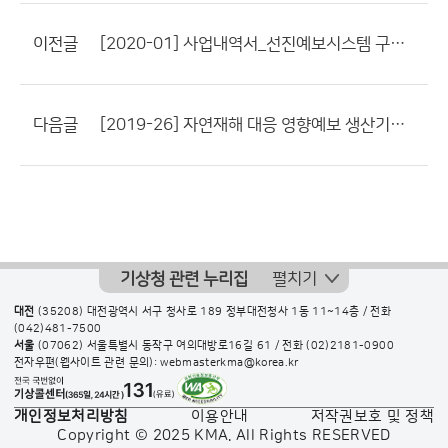
이전글
[2020-01] 사업내역서_선진예보시스템 구축 및 운영
다음글
[2019-26] 자연재해 대응 영향예보 생산기술 개발 사업내역서
기상청 관련 누리집
펼치기
대전
(35208) 대전광역시 서구 청사로 189 정부대전청사 1동 11~14층 / 전화
(042)481-7500
서울
(07062) 서울특별시 동작구 여의대방로16길 61 / 전화
(02)2181-0900
전자우편(웹사이트 관련 문의): webmasterkma@korea.kr
개인정보처리방침
이용안내
저작권보호 및 정책
Copyright © 2025 KMA. All Rights RESERVED