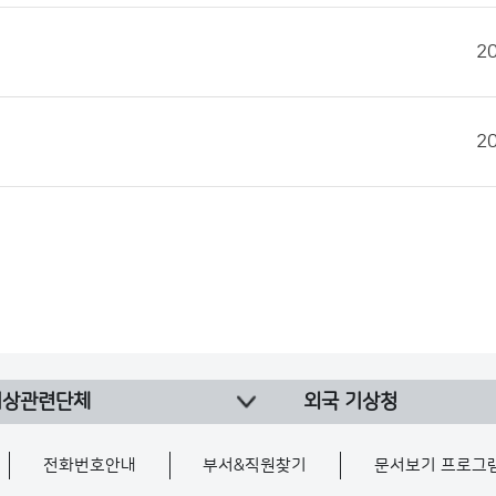
2
2
기상관련단체
외국 기상청
전화번호안내
부서&직원찾기
문서보기 프로그