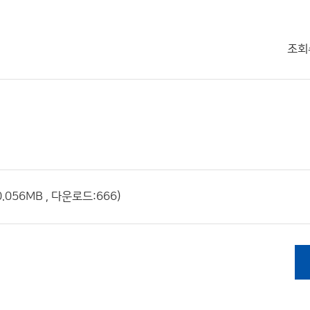
조회
056MB , 다운로드:666)