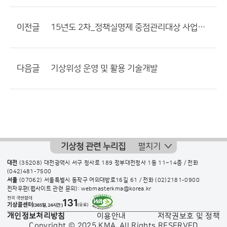
이전글
15년도 2차_정책실명제 중점관리대상 사업이력관리(차세대 도시·농림사업)
다음글
기상위성 운영 및 활용 기술개발
기상청 관련 누리집
펼치기
대전
(35208) 대전광역시 서구 청사로 189 정부대전청사 1동 11~14층 / 전화
(042)481-7500
서울
(07062) 서울특별시 동작구 여의대방로16길 61 / 전화
(02)2181-0900
전자우편(웹사이트 관련 문의): webmasterkma@korea.kr
개인정보처리방침
이용안내
저작권보호 및 정책
Copyright © 2025 KMA. All Rights RESERVED