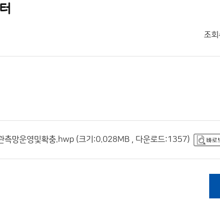
센터
조회
망운영및확충.hwp (크기:0.028MB , 다운로드:1357)