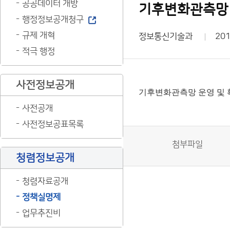
공공데이터 개방
기후변화관측망 
행정정보공개청구
규제 개혁
정보통신기술과
201
적극 행정
사전정보공개
기후변화관측망 운영 및 
사전공개
사전정보공표목록
첨부파일
청렴정보공개
청렴자료공개
정책실명제
업무추진비