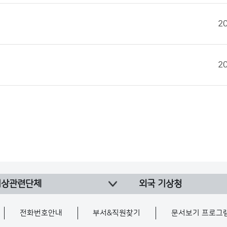
2
2
기상관련단체
외국 기상청
전화번호안내
부서&직원찾기
문서보기 프로그