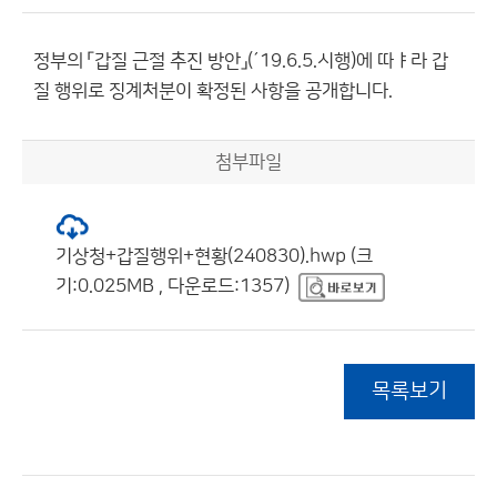
정부의 「갑질 근절 추진 방안」(´19.6.5.시행)에 따ㅑ라 갑
질 행위로 징계처분이 확정된 사항을 공개합니다.
첨부파일
기상청+갑질행위+현황(240830).hwp (크
기:0.025MB , 다운로드:1357)
목록보기