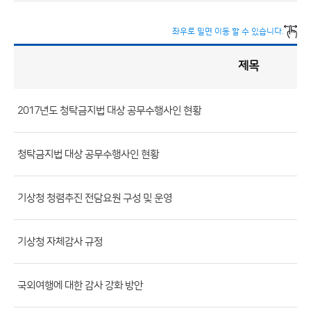
좌우로 밀면 이동 할 수 있습니다.
제목
반
부
패
·
청
렴
현
2017년도 청탁금지법 대상 공무수행사인 현황
황
게
시
판
목
록
(번
청탁금지법 대상 공무수행사인 현황
호,
분
기상청 청렴추진 전담요원 구성 및 운영
류,
제
목,
기상청 자체감사 규정
등
록
국외여행에 대한 감사 강화 방안
부