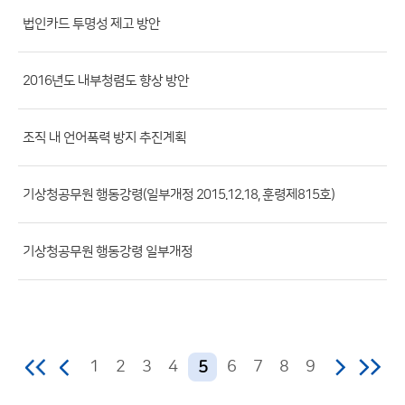
서,
법인카드 투명성 제고 방안
첨
부
파
2016년도 내부청렴도 향상 방안
일,
등
조직 내 언어폭력 방지 추진계획
록
일,
기상청공무원 행동강령(일부개정 2015.12.18, 훈령제815호)
조
회
수)
기상청공무원 행동강령 일부개정
1
2
3
4
6
7
8
9
5