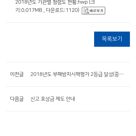
2018년도 기관별 청렴도 현황.hwp (크
기:0.017MB , 다운로드:1120)
목록보기
이전글
2018년도 부패방지시책평가 2등급 달성(중앙행정기관 Ⅱ유형)
다음글
신고 포상금 제도 안내