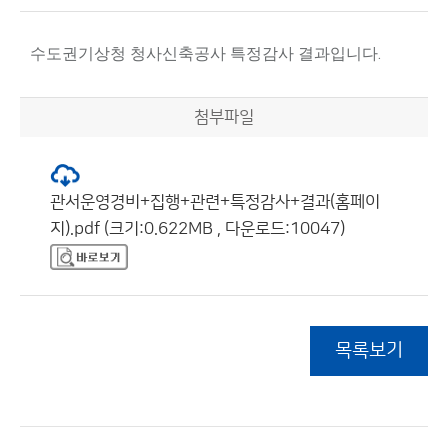
수도권기상청 청사신축공사 특정감사 결과입니다.
첨부파일
관서운영경비+집행+관련+특정감사+결과(홈페이
지).pdf (크기:0.622MB , 다운로드:10047)
목록보기