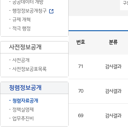
공공데이터 개방
행정정보공개청구
규제 개혁
적극 행정
번호
분류
사전정보공개
감
사
정
보
게
사전공개
시
판
목
록
71
감사결과
사전정보공표목록
(번
호,
분
청렴정보공개
70
감사결과
류,
청렴자료공개
제
목,
정책실명제
69
감사결과
등
업무추진비
록