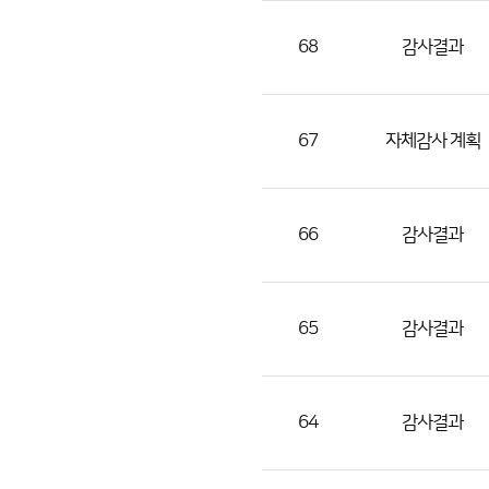
부
서,
68
감사결과
첨
부
파
67
자체감사 계획
일,
등
록
66
감사결과
일,
조
회
65
감사결과
수)
64
감사결과