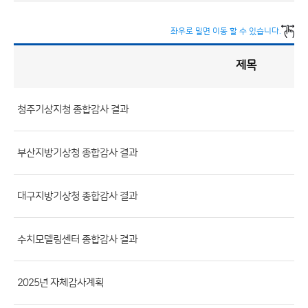
좌우로 밀면 이동 할 수 있습니다.
제목
감
사
정
보
게
시
판
청주기상지청 종합감사 결과
목
록
(번
호,
부산지방기상청 종합감사 결과
분
류,
대구지방기상청 종합감사 결과
제
목,
등
수치모델링센터 종합감사 결과
록
부
2025년 자체감사계획
서,