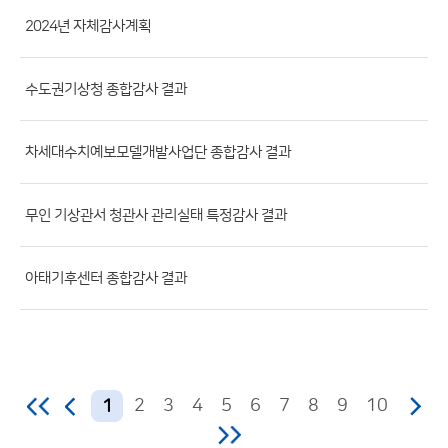
첨
2024년 자체감사계획
부
파
일,
수도권기상청 종합감사 결과
등
록
차세대수치예보모델개발사업단 종합감사 결과
일,
조
무인 기상관서 청관사 관리실태 특정감사 결과
회
수)
아태기후센터 종합감사 결과
2
3
4
5
6
7
8
9
10
1