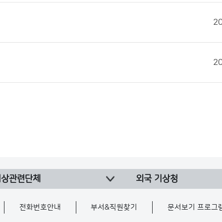
2
2
기상관련단체
외국 기상청
전화번호안내
부서&직원찾기
문서보기 프로그