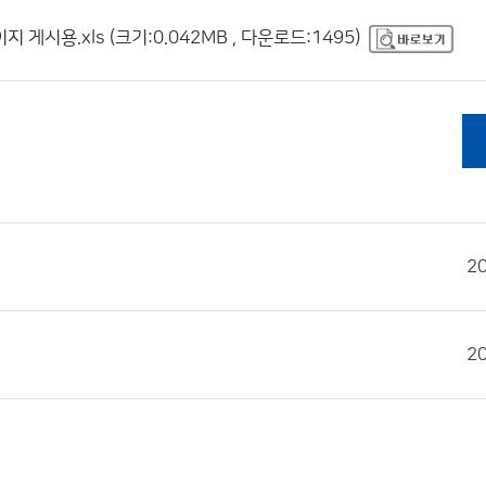
시용.xls (크기:0.042MB , 다운로드:1495)
2
2