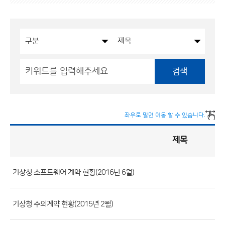
검색
좌우로 밀면 이동 할 수 있습니다.
제목
입
찰
·
계
약
현
황
기상청 소프트웨어 계약 현황(2016년 6월)
게
시
판
목
록
(번
기상청 수의계약 현황(2015년 2월)
호,
분