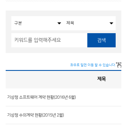
검색
좌우로 밀면 이동 할 수 있습니다.
제목
입
찰
·
계
약
현
황
기상청 소프트웨어 계약 현황(2016년 6월)
게
시
판
목
록
(번
기상청 수의계약 현황(2015년 2월)
호,
분