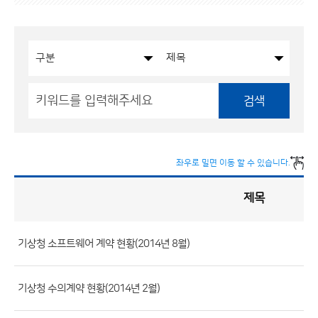
검색
좌우로 밀면 이동 할 수 있습니다.
제목
입
찰
·
계
약
현
황
기상청 소프트웨어 계약 현황(2014년 8월)
게
시
판
목
록
(번
기상청 수의계약 현황(2014년 2월)
호,
분