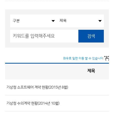
검색
좌우로 밀면 이동 할 수 있습니다.
제목
입
찰
·
계
약
현
황
기상청 소프트웨어 계약 현황(2015년 8월)
게
시
판
목
록
(번
기상청 수의계약 현황(2014년 10월)
호,
분