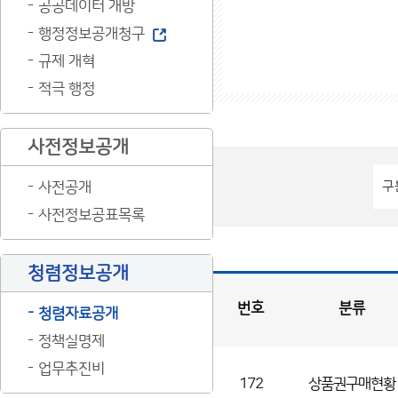
공공데이터 개방
행정정보공개청구
규제 개혁
적극 행정
사전정보공개
사전공개
사전정보공표목록
청렴정보공개
번호
분류
청렴자료공개
정책실명제
입
찰
·
계
약
현
업무추진비
황
게
시
172
상품권구매현황
판
목
록