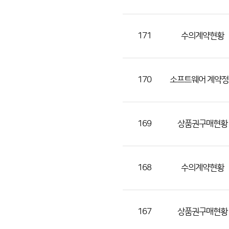
(번
호,
분
171
수의계약현황
류,
제
목,
170
소프트웨어 계약정
등
록
부
169
상품권구매현황
서,
첨
부
168
수의계약현황
파
일,
등
167
상품권구매현황
록
일,