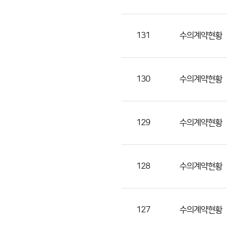
(번
호,
분
131
수의계약현황
류,
제
목,
130
수의계약현황
등
록
부
129
수의계약현황
서,
첨
부
128
수의계약현황
파
일,
등
127
수의계약현황
록
일,