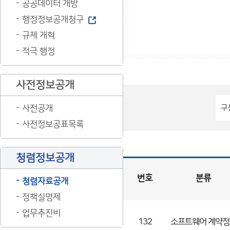
공공데이터 개방
행정정보공개청구
규제 개혁
적극 행정
사전정보공개
사전공개
사전정보공표목록
청렴정보공개
번호
분류
청렴자료공개
정책실명제
입
찰
·
계
약
현
업무추진비
황
게
시
132
소프트웨어 계약정
판
목
록