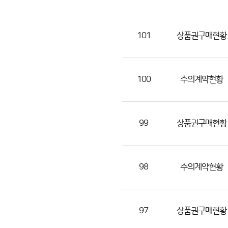
(번
호,
분
101
상품권구매현황
류,
제
목,
100
수의계약현황
등
록
부
99
상품권구매현황
서,
첨
부
98
수의계약현황
파
일,
등
97
상품권구매현황
록
일,