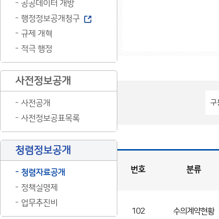
공공데이터 개방
행정정보공개청구
규제 개혁
적극 행정
사전정보공개
사전공개
사전정보공표목록
청렴정보공개
번호
분류
청렴자료공개
정책실명제
입
찰
·
계
약
현
업무추진비
황
게
시
102
수의계약현황
판
목
록