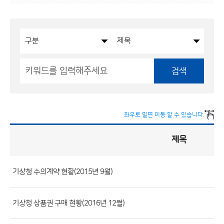
검색
좌우로 밀면 이동 할 수 있습니다.
제목
입
찰
·
계
약
현
황
기상청 수의계약 현황(2015년 9월)
게
시
판
목
록
(번
기상청 상품권 구매 현황(2016년 12월)
호,
분