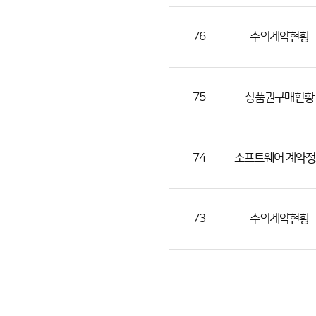
조
회
76
수의계약현황
수)
75
상품권구매현황
74
소프트웨어 계약정
73
수의계약현황