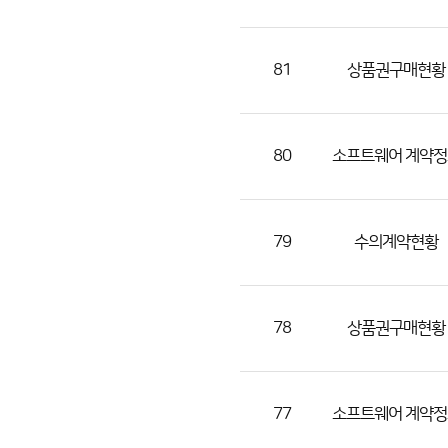
(번
호,
분
81
상품권구매현황
류,
제
목,
80
소프트웨어 계약정
등
록
부
79
수의계약현황
서,
첨
부
78
상품권구매현황
파
일,
등
77
소프트웨어 계약정
록
일,