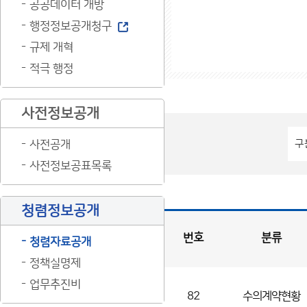
공공데이터 개방
행정정보공개청구
규제 개혁
적극 행정
사전정보공개
사전공개
사전정보공표목록
청렴정보공개
번호
분류
청렴자료공개
정책실명제
입
찰
·
계
약
현
업무추진비
황
게
시
82
수의계약현황
판
목
록