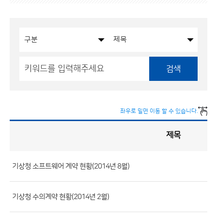
검색
좌우로 밀면 이동 할 수 있습니다.
제목
입
찰
·
계
약
현
황
기상청 소프트웨어 계약 현황(2014년 8월)
게
시
판
목
록
(번
기상청 수의계약 현황(2014년 2월)
호,
분