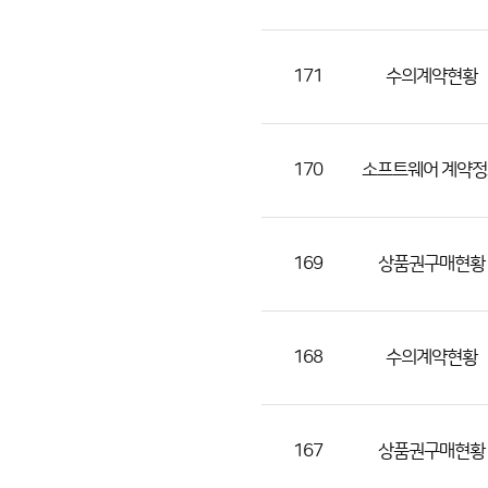
(번
호,
분
171
수의계약현황
류,
제
목,
170
소프트웨어 계약정
등
록
부
169
상품권구매현황
서,
첨
부
168
수의계약현황
파
일,
등
167
상품권구매현황
록
일,