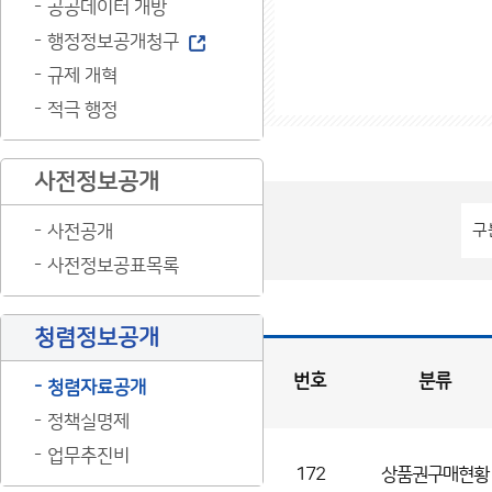
공공데이터 개방
행정정보공개청구
규제 개혁
적극 행정
사전정보공개
사전공개
사전정보공표목록
청렴정보공개
번호
분류
청렴자료공개
정책실명제
입
찰
·
계
약
현
업무추진비
황
게
시
172
상품권구매현황
판
목
록