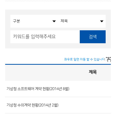
검색
좌우로 밀면 이동 할 수 있습니다.
제목
입
찰
·
계
약
현
황
기상청 소프트웨어 계약 현황(2014년 8월)
게
시
판
목
록
(번
기상청 수의계약 현황(2014년 2월)
호,
분