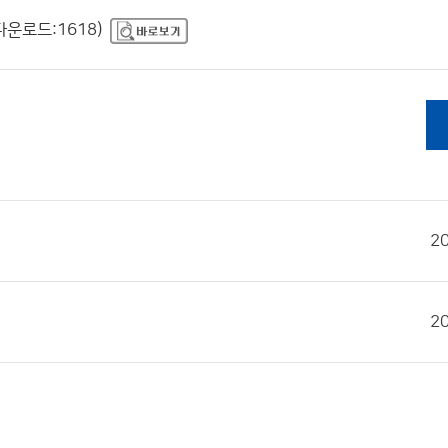
 다운로드:1618)
2
2