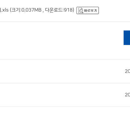
 (크기:0.037MB , 다운로드:918)
2
2