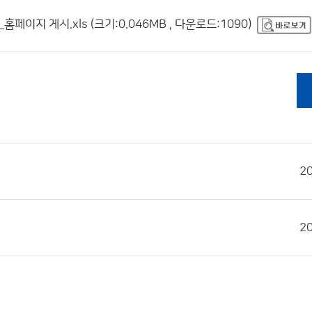
이지 게시.xls (크기:0.046MB , 다운로드:1090)
2
2